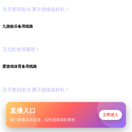
天
天
签
到
送
18 累
计
连
续
送
好
礼！
九
游
娱
乐
备
用
线
路
首
存
豪
礼
万
元
红
包
等
着
您！
爱
游
戏
体
育
备
用
线
路
爱
游
戏
棋
牌
\电
子
狂
欢
季
天
天
签
到
送
18 累
计
连
续
送
好
礼！
直播入口
立即进入
热门赛事高清直播，实时观看精彩赛程