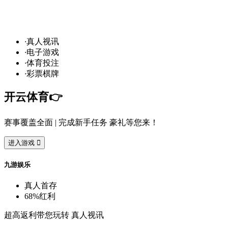
世界杯赛程火热进行中，
·
真
人
视
讯
·
电
子
游
戏
·
体
育
投
注
·
彩
票
棋
牌
开
云
体
育
👉️
赛
事
覆
盖
全
面
| 完
成
新
手
任
务
豪
礼
等
您
来
！
进
入
游
戏

九
游
娱
乐
真
人
首
存
68%
红
利
超
高
返
利
带
您
玩
转
真
人
视
讯