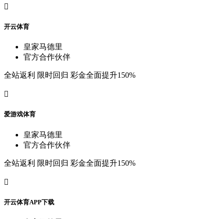

开
云
体
育
皇
家
马
德
里
官
方
合
作
伙
伴
全
站
返
利
限
时
回
归
彩
金
全
面
提
升
150%

爱
游
戏
体
育
皇
家
马
德
里
官
方
合
作
伙
伴
全
站
返
利
限
时
回
归
彩
金
全
面
提
升
150%

开
云
体
育
A
P
P
下
载