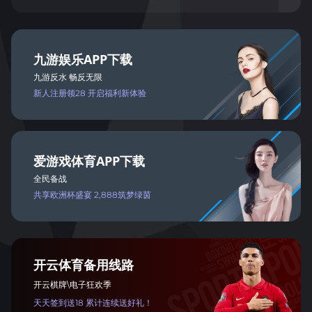
九
游
娱
乐
A
P
P
下
载
九
游
反
水
 畅
反
无
限
新
人
注
册
领
28
开
启
福
利
新
体
验
爱
游
戏
体
育
A
P
P
下
载
全
民
备
战
共
享
欧
洲
杯
盛
宴
2,888筑
梦
绿
茵
开
云
体
育
备
用
线
路
开
云
棋
牌
\电
子
狂
欢
季
天
天
签
到
送
18 累
计
连
续
送
好
礼！